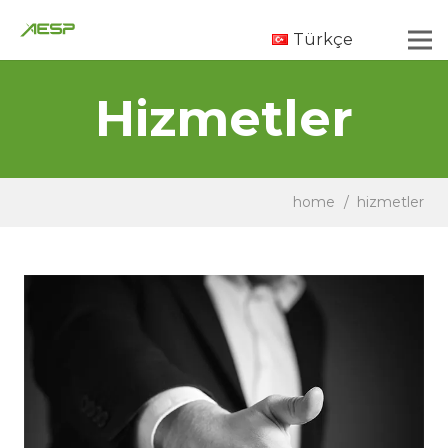
Türkçe
Hizmetler
home
/
hizmetler