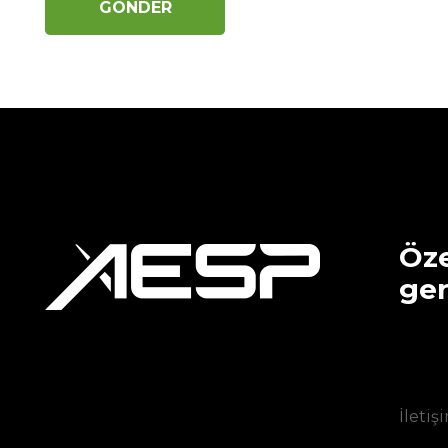
Öze
ger
İletişi