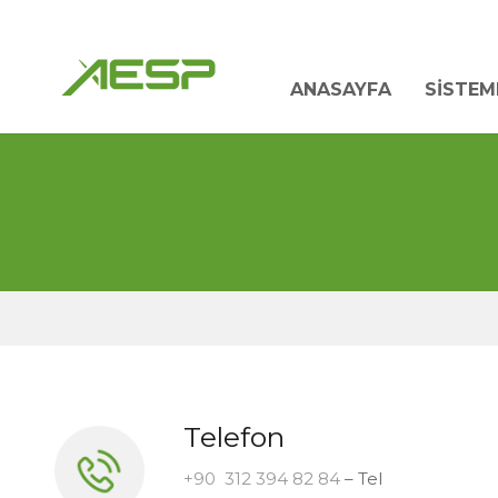
ANASAYFA
SISTEM
Telefon
+90 312 394 82 84
– Tel