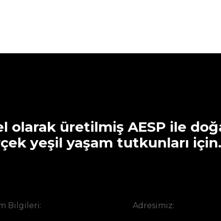
l olarak üretilmiş AESP ile do
çek yeşil yaşam tutkunları için
m Bilgileri:
Adresimiz: