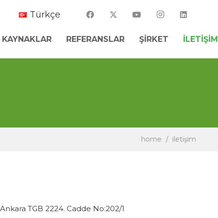
Türkçe
R KAYNAKLAR
REFERANSLAR
ŞIRKET
İLETIŞIM
home
/
i̇letişim
Ankara TGB 2224. Cadde No:202/1