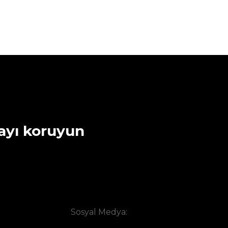
ğayı koruyun
.
Sosyal Medya: