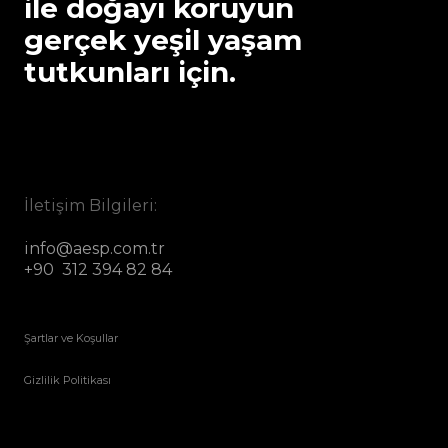
ile doğayı koruyun
gerçek yeşil yaşam
tutkunları için.
İletişim Bilgileri:
info@aesp.com.tr
+90 312 394 82 84
Şartlar ve Koşullar
Gizlilik Politikası